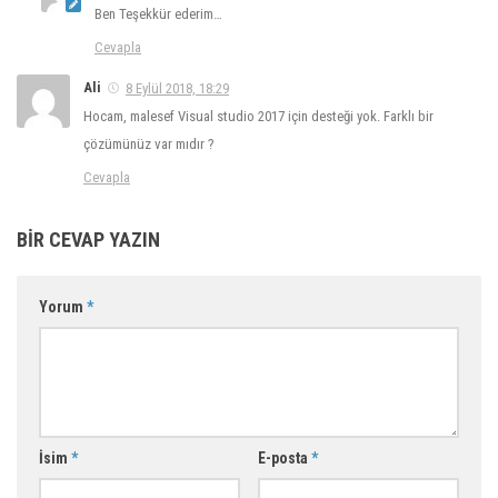
Ben Teşekkür ederim…
Cevapla
Ali
8 Eylül 2018, 18:29
Hocam, malesef Visual studio 2017 için desteği yok. Farklı bir
çözümünüz var mıdır ?
Cevapla
BIR CEVAP YAZIN
Yorum
*
İsim
*
E-posta
*