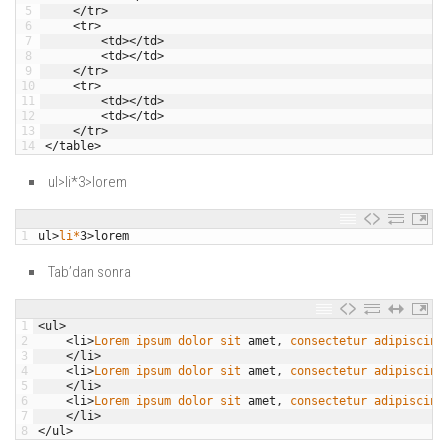
5
<
/
tr
>
6
<
tr
>
7
<
td
>
<
/
td
>
8
<
td
>
<
/
td
>
9
<
/
tr
>
10
<
tr
>
11
<
td
>
<
/
td
>
12
<
td
>
<
/
td
>
13
<
/
tr
>
14
<
/
table
>
ul>li*3>lorem
1
ul
>
li*
3
>
lorem
Tab’dan sonra
1
<
ul
>
2
<
li
>
Lorem 
ipsum 
dolor 
sit 
amet
,
consectetur 
adipiscing
3
<
/
li
>
4
<
li
>
Lorem 
ipsum 
dolor 
sit 
amet
,
consectetur 
adipiscing
5
<
/
li
>
6
<
li
>
Lorem 
ipsum 
dolor 
sit 
amet
,
consectetur 
adipiscing
7
<
/
li
>
8
<
/
ul
>