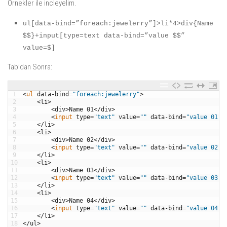
Örnekler ile incleyelim.
ul[data-bind=”foreach:jewelerry”]>li*4>div{Name
$$}+input[type=text data-bind=”value $$”
value=$]
Tab’dan Sonra:
1
<
ul 
data
-
bind
=
"foreach:jewelerry"
>
2
<
li
>
3
<
div
>
Name
01
<
/
div
>
4
<
input 
type
=
"text"
value
=
""
data
-
bind
=
"value 01"
5
<
/
li
>
6
<
li
>
7
<
div
>
Name
02
<
/
div
>
8
<
input 
type
=
"text"
value
=
""
data
-
bind
=
"value 02"
9
<
/
li
>
10
<
li
>
11
<
div
>
Name
03
<
/
div
>
12
<
input 
type
=
"text"
value
=
""
data
-
bind
=
"value 03"
13
<
/
li
>
14
<
li
>
15
<
div
>
Name
04
<
/
div
>
16
<
input 
type
=
"text"
value
=
""
data
-
bind
=
"value 04"
17
<
/
li
>
18
<
/
ul
>