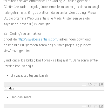
tarafından devam ettrilmiş ve Zen Coding 2.0 haline gelmiştir.
Günümüze kadar birçok güncelleme ile kullanımı çok daha kullanışlı
hale getirilmiştir. Bir çok platformda kullanılan Zen Coding, Visual
Studio ortamına Web Essentials ile Mads Kristensen ve ekibi
sayesinde neyseki :) eklenmiştir.
Zen Coding’i kullanmak için
öncelikle
http://vswebessentials.com/
adresinden download
edilmelidir. Bu işlemden sonra boş bir mvc projesi açıp Index
view’ımıza gelelim.
Şimdi öncelikle birkaç basit örnek ile başlıyalım. Daha sonra syntax
üzerine konuşacağız.
div yazıp tab tuşuna basalım.
1
div
Tab’dan sonra