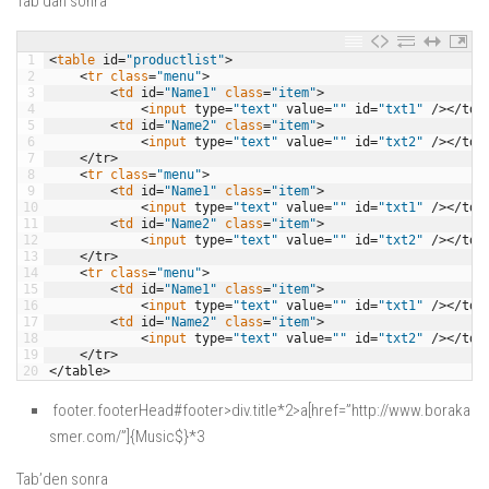
Tab’dan sonra
1
<
table 
id
=
"productlist"
>
2
<
tr 
class
=
"menu"
>
3
<
td 
id
=
"Name1"
class
=
"item"
>
4
<
input 
type
=
"text"
value
=
""
id
=
"txt1"
/
>
<
/
td
>
5
<
td 
id
=
"Name2"
class
=
"item"
>
6
<
input 
type
=
"text"
value
=
""
id
=
"txt2"
/
>
<
/
td
>
7
<
/
tr
>
8
<
tr 
class
=
"menu"
>
9
<
td 
id
=
"Name1"
class
=
"item"
>
10
<
input 
type
=
"text"
value
=
""
id
=
"txt1"
/
>
<
/
td
>
11
<
td 
id
=
"Name2"
class
=
"item"
>
12
<
input 
type
=
"text"
value
=
""
id
=
"txt2"
/
>
<
/
td
>
13
<
/
tr
>
14
<
tr 
class
=
"menu"
>
15
<
td 
id
=
"Name1"
class
=
"item"
>
16
<
input 
type
=
"text"
value
=
""
id
=
"txt1"
/
>
<
/
td
>
17
<
td 
id
=
"Name2"
class
=
"item"
>
18
<
input 
type
=
"text"
value
=
""
id
=
"txt2"
/
>
<
/
td
>
19
<
/
tr
>
20
<
/
table
>
footer.footerHead#footer>div.title*2>a[href=”http://www.boraka
smer.com/”]{Music$}*3
Tab’den sonra