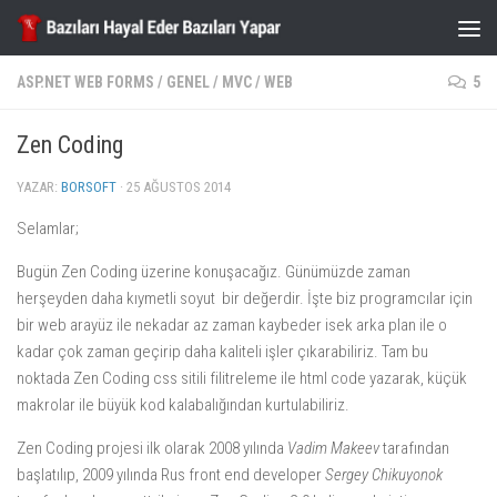
Skip to content
ASP.NET WEB FORMS
/
GENEL
/
MVC
/
WEB
5
Zen Coding
YAZAR:
BORSOFT
·
25 AĞUSTOS 2014
Selamlar;
Bugün Zen Coding üzerine konuşacağız. Günümüzde zaman
herşeyden daha kıymetli soyut bir değerdir. İşte biz programcılar için
bir web arayüz ile nekadar az zaman kaybeder isek arka plan ile o
kadar çok zaman geçirip daha kaliteli işler çıkarabiliriz. Tam bu
noktada Zen Coding css sitili filitreleme ile html code yazarak, küçük
makrolar ile büyük kod kalabalığından kurtulabiliriz.
Zen Coding projesi ilk olarak 2008 yılında
Vadim Makeev
tarafından
başlatılıp, 2009 yılında Rus front end developer
Sergey Chikuyonok