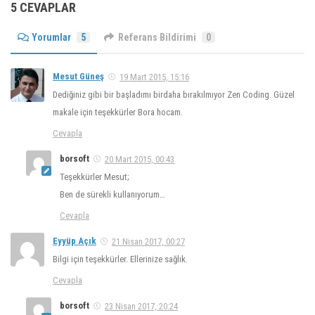
5 CEVAPLAR
Yorumlar
5
Referans Bildirimi
0
Mesut Güneş
19 Mart 2015, 15:16
Dediğiniz gibi bir başladımı birdaha bırakılmıyor Zen Coding. Güzel
makale için teşekkürler Bora hocam.
Cevapla
borsoft
20 Mart 2015, 00:43
Teşekkürler Mesut;
Ben de sürekli kullanıyorum…
Cevapla
Eyyüp Açık
21 Nisan 2017, 00:27
Bilgi için teşekkürler. Ellerinize sağlık.
Cevapla
borsoft
23 Nisan 2017, 20:24