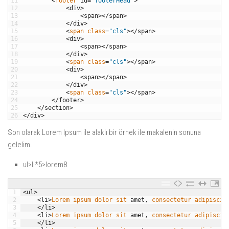
11
<
footer 
id
=
"footerHead"
>
12
<
div
>
13
<
span
>
<
/
span
>
14
<
/
div
>
15
<
span 
class
=
"cls"
>
<
/
span
>
16
<
div
>
17
<
span
>
<
/
span
>
18
<
/
div
>
19
<
span 
class
=
"cls"
>
<
/
span
>
20
<
div
>
21
<
span
>
<
/
span
>
22
<
/
div
>
23
<
span 
class
=
"cls"
>
<
/
span
>
24
<
/
footer
>
25
<
/
section
>
26
<
/
div
>
Son olarak Lorem Ipsum ile alaklı bir örnek ile makalenin sonuna
gelelim.
ul>li*5>lorem8
1
<
ul
>
2
<
li
>
Lorem 
ipsum 
dolor 
sit 
amet
,
consectetur 
adipiscin
3
<
/
li
>
4
<
li
>
Lorem 
ipsum 
dolor 
sit 
amet
,
consectetur 
adipiscin
5
<
/
li
>