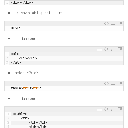
1
<
div
>
<
/
div
>
ul>li yazıp tab tuşuna basalım.
1
ul
>
li
Tab’dan sonra
1
<
ul
>
2
<
li
>
<
/
li
>
3
<
/
ul
>
table>tr*3>td*2
1
table
>
tr*
3
>
td*
2
Tab’dan sonra
1
<
table
>
2
<
tr
>
3
<
td
>
<
/
td
>
4
<
td
>
<
/
td
>