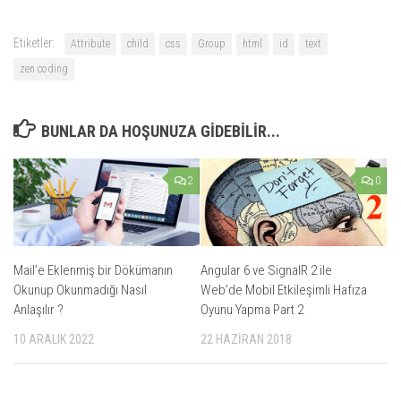
Etiketler:
Attribute
child
css
Group
html
id
text
zen coding
BUNLAR DA HOŞUNUZA GIDEBILIR...
2
0
Mail’e Eklenmiş bir Dökümanın
Angular 6 ve SignalR 2 ile
Okunup Okunmadığı Nasıl
Web’de Mobil Etkileşimli Hafıza
Anlaşılır ?
Oyunu Yapma Part 2
10 ARALIK 2022
22 HAZIRAN 2018