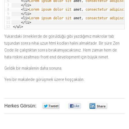
6
<
li
>
Lorem 
ipsum 
dolor 
sit 
amet
,
consectetur 
adipiscin
7
<
/
li
>
8
<
li
>
Lorem 
ipsum 
dolor 
sit 
amet
,
consectetur 
adipiscin
9
<
/
li
>
10
<
li
>
Lorem 
ipsum 
dolor 
sit 
amet
,
consectetur 
adipiscin
11
<
/
li
>
12
<
/
ul
>
Yukarıdaki örneklerde de görüldüğü gibi yazdığımız makrolar tab
tuşundan sonra nihai uzun html kodları halini almaktadır. Bir süre Zen
Code ile çalıştıktan sonra bırakamıyacaksınız. Hem zaman hem de
hata riskini azaltması front end development için büyük nimet.
Geldik bir makalenin daha sonuna.
Yeni bir makalede görüşmek üzere hoşçakalın.
Herkes Görsün:
0
0
0