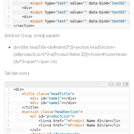
5
<
input 
type
=
"text"
value
=
""
data
-
bind
=
"text02"
/
>
6
<
div
>
7
<
input 
type
=
"text"
value
=
""
data
-
bind
=
"text03"
/
>
8
<
div
>
9
<
input 
type
=
"text"
value
=
""
data
-
bind
=
"text04"
/
>
10
<
/
section
>
Şimdi bir Group örneği yapalım.
div>(title.headTitle>div#name$*2)+section.headSection>
(ul#productList>li*2>a{Product Name $$})+footer#footerHead>
(div*3>span^^>span.cls)
Tab’dan sonra
1
<
div
>
2
<
title 
class
=
"headTitle"
>
3
<
div 
id
=
"name1"
>
<
/
div
>
4
<
div 
id
=
"name2"
>
<
/
div
>
5
<
/
title
>
6
<
section 
class
=
"headSection"
>
7
<
ul 
id
=
"productList"
>
8
<
li
>
<
a
href
=
""
>
Product 
Name
01
<
/
a
>
<
/
li
>
9
<
li
>
<
a
href
=
""
>
Product 
Name
02
<
/
a
>
<
/
li
>
10
<
/
ul
>