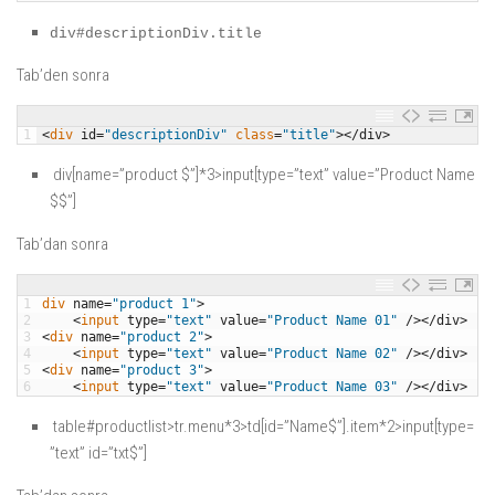
div#descriptionDiv.title
Tab’den sonra
1
<
div 
id
=
"descriptionDiv"
class
=
"title"
>
<
/
div
>
div[name=”product $”]*3>input[type=”text” value=”Product Name
$$”]
Tab’dan sonra
1
div 
name
=
"product 1"
>
2
<
input 
type
=
"text"
value
=
"Product Name 01"
/
>
<
/
div
>
3
<
div 
name
=
"product 2"
>
4
<
input 
type
=
"text"
value
=
"Product Name 02"
/
>
<
/
div
>
5
<
div 
name
=
"product 3"
>
6
<
input 
type
=
"text"
value
=
"Product Name 03"
/
>
<
/
div
>
table#productlist>tr.menu*3>td[id=”Name$”].item*2>input[type=
”text” id=”txt$”]