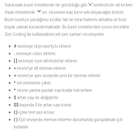
Yukarıdaki basit örneklerde de görüldüğü gibi
‘>’
sembolü bir alt kırılımı
ifade etmektedir.
‘*’
ise nesnenin kaç kere tekrarlıyacağını belirtir.
Bizim basitçe yazdığımız kodlar tab ile nihai hallerini almakta ve bize
büyük zaman kazandırmaktadır. Bu basit örneklerden sonra öncelikle
Zen Coding’de kullanılabilecek tüm syntax’ı inceleyelim.
#
nesneye id property’si eklenir.
.
nesneye class eklenir.
[ ]
nesneye özel attribute’lar eklenir.
>
nesne’ye alt eleman eklenir.
+
nesne’ye aynı seviyede yeni bir eleman eklenir.
^
üst elemente çıkılır.
*
nesne yanına yazılan sayı kadar tekrarlanır.
$
artan sayı ile değiştirilir.
$$
başında 0 ile artan sayı konur.
{ }
içine text yazı konur.
( )
Eşit seviyede eleman ekleme durumunda guruplamak için
kullanılır.