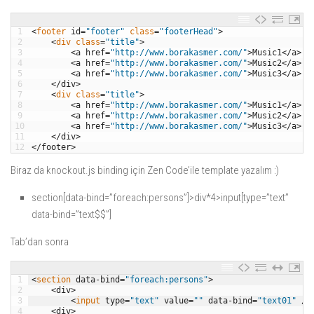
1
<
footer 
id
=
"footer"
class
=
"footerHead"
>
2
<
div 
class
=
"title"
>
3
<
a
href
=
"http://www.borakasmer.com/"
>
Music1
<
/
a
>
4
<
a
href
=
"http://www.borakasmer.com/"
>
Music2
<
/
a
>
5
<
a
href
=
"http://www.borakasmer.com/"
>
Music3
<
/
a
>
6
<
/
div
>
7
<
div 
class
=
"title"
>
8
<
a
href
=
"http://www.borakasmer.com/"
>
Music1
<
/
a
>
9
<
a
href
=
"http://www.borakasmer.com/"
>
Music2
<
/
a
>
10
<
a
href
=
"http://www.borakasmer.com/"
>
Music3
<
/
a
>
11
<
/
div
>
12
<
/
footer
>
Biraz da knockout.js binding için Zen Code’ile template yazalım :)
section[data-bind=”foreach:persons”]>div*4>input[type=”text”
data-bind=”text$$”]
Tab’dan sonra
1
<
section 
data
-
bind
=
"foreach:persons"
>
2
<
div
>
3
<
input 
type
=
"text"
value
=
""
data
-
bind
=
"text01"
/
>
4
<
div
>