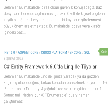
Selamlar, Bu makalede, biraz olsun güvenlik konuşacağız. Bazı
dosyaların herkese açılmaması gerekir. Özellikle kişisel bilgilerin
kayıtlı olduğu mail veya muhasebe gibi kayıtların şifrelenmesi,
büyük önem arz etmektedir. Bu makalede, dosya veya klasör
içindeki bazı...
0
.NET 6.0
/
ASP.NET CORE
/
CROSS PLATFORM
/
EF CORE
/
SQL
8 ŞUBAT 2022
C# Entity Framework 6.0’da Linq İle Tüyolar
Selamlar, Bu makalede Linq ile işinize yaracak ya da gözden
kaçırmış olabileceğiniz, birkaç konudan bahsetmek istiyorum. 1-)
IEnumerable<T> query: Aşağıdaki kod satırnın çıktısı ne olur ?
Sonuç null. Neden, çünkü “IEnumerable” query hemen
çalıştırılmaz....