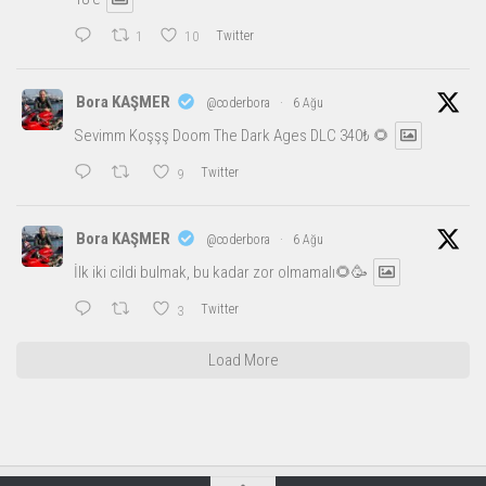
1
10
Twitter
Bora KAŞMER
@coderbora
·
6 Ağu
Sevimm Koşşş Doom The Dark Ages DLC 340₺ 🌻
9
Twitter
Bora KAŞMER
@coderbora
·
6 Ağu
İlk iki cildi bulmak, bu kadar zor olmamalı🌻🥳
3
Twitter
Load More