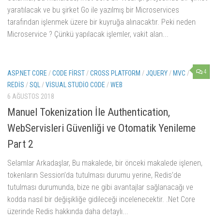
yaratılacak ve bu şirket Go ile yazılmış bir Microservices
tarafından işlenmek üzere bir kuyruğa alınacaktır. Peki neden
Microservice ? Çünkü yapılacak işlemler, vakit alan...
4
ASP.NET CORE
/
CODE FIRST
/
CROSS PLATFORM
/
JQUERY
/
MVC
/
REDIS
/
SQL
/
VISUAL STUDIO CODE
/
WEB
6 AĞUSTOS 2018
Manuel Tokenization İle Authentication,
WebServisleri Güvenliği ve Otomatik Yenileme
Part 2
Selamlar Arkadaşlar, Bu makalede, bir önceki makalede işlenen,
tokenların Session’da tutulması durumu yerine, Redis’de
tutulması durumunda, bize ne gibi avantajlar sağlanacağı ve
kodda nasıl bir değişikliğe gidileceği incelenecektir. .Net Core
üzerinde Redis hakkında daha detaylı...