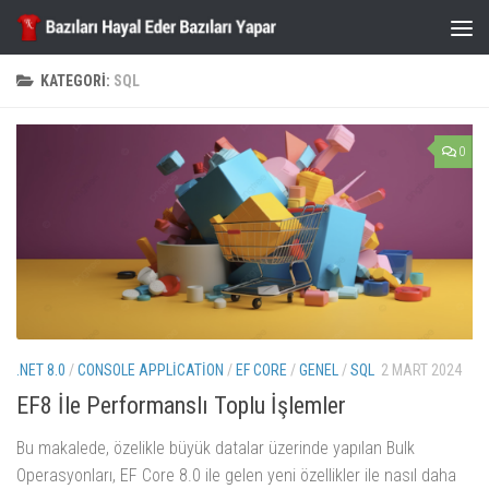
Skip to content
KATEGORI:
SQL
0
.NET 8.0
/
CONSOLE APPLICATION
/
EF CORE
/
GENEL
/
SQL
2 MART 2024
EF8 İle Performanslı Toplu İşlemler
Bu makalede, özelikle büyük datalar üzerinde yapılan Bulk
Operasyonları, EF Core 8.0 ile gelen yeni özellikler ile nasıl daha