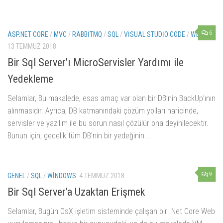
6
ASP.NET CORE
/
MVC
/
RABBITMQ
/
SQL
/
VISUAL STUDIO CODE
/
WEB
13 TEMMUZ 2018
Bir Sql Server’ı MicroServisler Yardımı ile
Yedekleme
Selamlar, Bu makalede, esas amaç var olan bir DB’nin BackUp’ının
alınmasıdır. Ayrıca, DB katmanındaki çözüm yolları haricinde,
servisler ve yazılım ile bu sorun nasıl çözülür ona deyinilecektir.
Bunun için, gecelik tüm DB’nin bir yedeğinin...
9
GENEL
/
SQL
/
WINDOWS
4 TEMMUZ 2018
Bir Sql Server’a Uzaktan Erişmek
Selamlar, Bugün OsX işletim sisteminde çalışan bir .Net Core Web