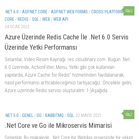
0
.NET 6.0
/
ASP.NET CORE
/
ASP.NET WEB FORMS
/
CROSS PLATFORM
/
EF
CORE
/
REDIS
/
SQL
/
WEB
/
WEB API
24 OCAK 2022
Azure Üzerinde Redis Cache İle .Net 6.0 Servis
Üzerinde Yetki Performansı
Selamlar, Video Resim Kaynağı: res.cloudinary.com Bugün .Net
6.0 üzerinde, ActionFilter, Menu, Yetki gibi çok kullanılan
yapılarda, Azure Cache for Redis” hizmetinden faydalanarak,
nasıl performansı arttırabileceğimizi tartışacağız. Öncelikle gelin,
Azure üzerinde Redis servisi oluşturalım: 1-)Aşağıda...
2
.NET 5.0
/
GENEL
/
GO
/
RABBITMQ
/
SQL
22 MAYIS 2021
.Net Core ve Go ile Mikroservis Mimarisi
Selamlar, Bu makalede, .Net Core bir WebApi projesinde bir şirket