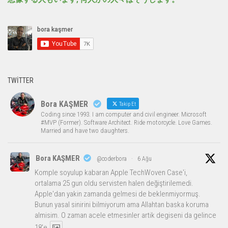
TWITTER
Bora KAŞMER
Takip Et
Coding since 1993. I am computer and civil engineer. Microsoft
#MVP (Former). Software Architect. Ride motorcycle. Love Games.
Married and have two daughters.
Bora KAŞMER
@coderbora
·
6 Ağu
Komple soyulup kabaran Apple TechWoven Case'i,
ortalama 25 gun oldu servisten halen değiştirilemedi.
Apple'dan yakin zamanda gelmesi de beklenmiyormuş.
Bunun yasal sinirini bilmiyorum ama Allahtan baska koruma
almisim. O zaman acele etmesinler artik degiseni da gelince
18'e