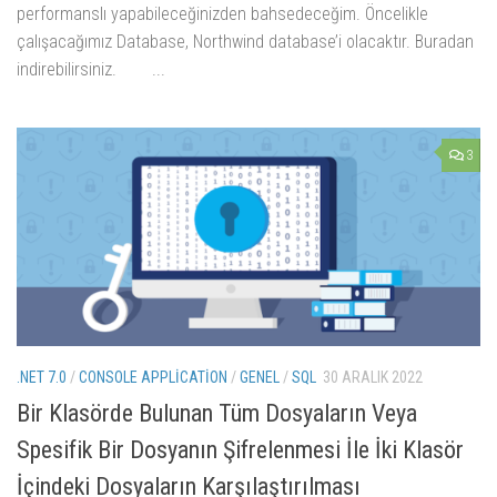
performanslı yapabileceğinizden bahsedeceğim. Öncelikle
çalışacağımız Database, Northwind database’i olacaktır. Buradan
indirebilirsiniz. ...
3
.NET 7.0
/
CONSOLE APPLICATION
/
GENEL
/
SQL
30 ARALIK 2022
Bir Klasörde Bulunan Tüm Dosyaların Veya
Spesifik Bir Dosyanın Şifrelenmesi İle İki Klasör
İçindeki Dosyaların Karşılaştırılması