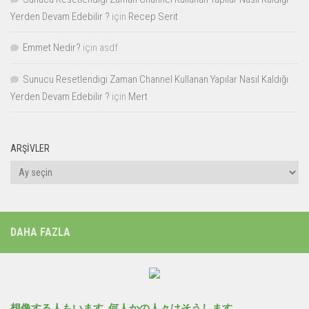
Yerden Devam Edebilir ?
için
Recep Serit
Emmet Nedir?
için
asdf
Sunucu Resetlendigi Zaman Channel Kullanan Yapılar Nasıl Kaldığı
Yerden Devam Edebilir ?
için
Mert
ARŞIVLER
Arşivler
DAHA FAZLA
想像する人もいます, 何人かの人々はそうします。