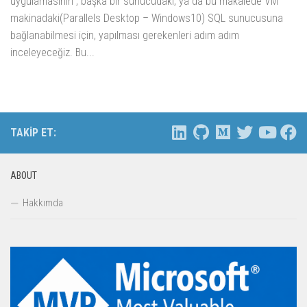
uygulamasının , başka bir sunucudaki, ya da bu makalede VM
makinadaki(Parallels Desktop – Windows10) SQL sunucusuna
bağlanabilmesi için, yapılması gerekenleri adım adım
inceleyeceğiz. Bu...
TAKIP ET:
ABOUT
Hakkımda